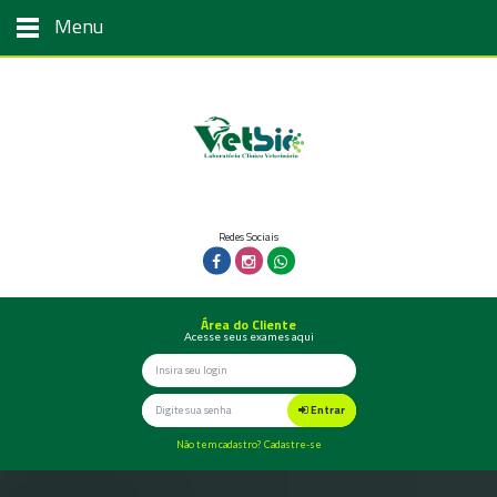
Menu
Redes Sociais
Área do Cliente
Acesse seus exames aqui
Entrar
Não tem cadastro? Cadastre-se