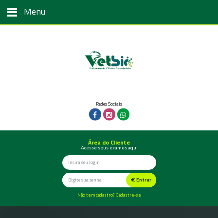
Menu
Redes Sociais
Área do Cliente
Acesse seus exames aqui
Entrar
Não tem cadastro? Cadastre-se